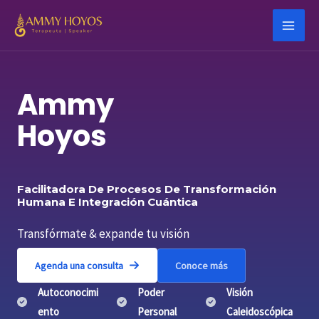
Ir
al
Main
contenido
Men
Ammy
Hoyos
Facilitadora De Procesos De Transformación
Humana E Integración Cuántica
Transfórmate & expande tu visión
Agenda una consulta
Conoce más
Autoconocimi
Poder
Visión
ento
Personal
Caleidoscópica